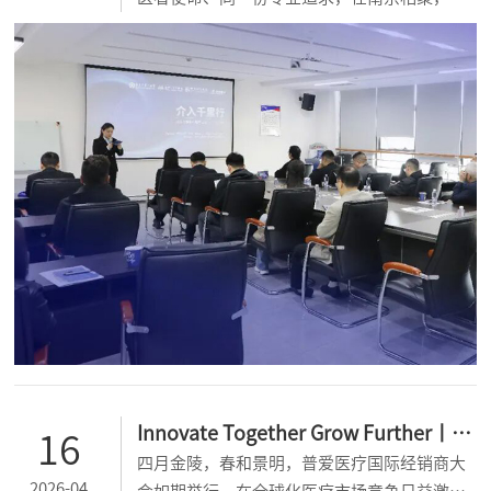
同见证普爱医疗“介入千里行”大介入临床应
用学习班全新启程。...
Innovate Together Grow Further丨普
16
四月金陵，春和景明，普爱医疗国际经销商大
爱医疗国际经销商大会圆满
2026-04