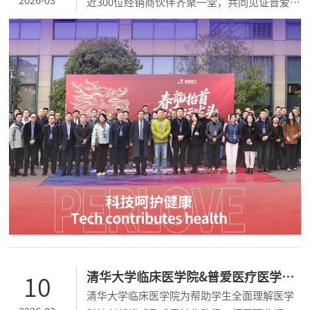
2026-03
近300位经销商伙伴齐聚一堂，共同见证普爱医
疗“从产品供应商到价值共创者”的转变，共
同探寻“从全系新品布局到临床洞察、市场共
赢”的发展之路。...
清华大学临床医学院&普爱医疗医学实
10
清华大学临床医学院为帮助学生全面理解医学
践活动圆满落幕