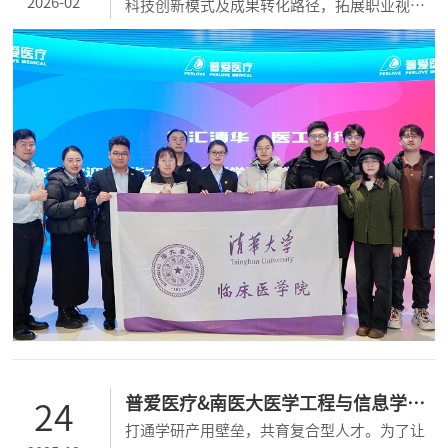
2026-02
科技创新模式及成果转化路径，拓展职业视
野，科学规划个人发展路径，特组织开展
了“清华大学临床医学院—扬州—南京医学实
践活动”。普爱医疗作为唯一入选的医疗设备
企业，成为此次实践的“特别站点”，为清华
学子们打开“医工融合”的真实观察窗口。...
普爱医疗&南医大医学工程与信息学院
24
打通学研产用壁垒，共育复合型人才。为了让
实践教学基地正式启动