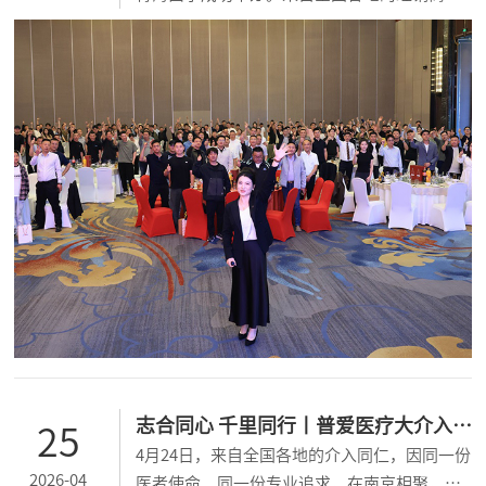
伴、行业同仁齐聚一堂，共同见证了普爱医疗
年度重磅新品的亮相，并就市场新机遇展开深
度交流。...
志合同心 千里同行丨普爱医疗大介入临
25
4月24日，来自全国各地的介入同仁，因同一份
床应用学习班全新启程
2026-04
医者使命、同一份专业追求，在南京相聚，共