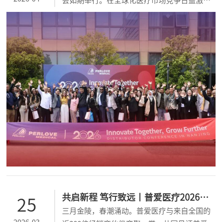
会如期举行。在全球化医疗市场竞争日益激烈
的当下，国际经销商伙伴是品牌走向世界的桥
梁，是普爱医疗深耕全球市场的核心。此次大
会，既是对全球伙伴长久信任与支持的诚挚答
谢，更是为了搭建深度交流、共谋发展的平台
—— 分享普爱医疗的创新成果，共探全球医疗
市场的新机遇!...
共启新程 笃行致远丨普爱医疗2026全
25
三月金陵，春潮涌动。普爱医疗与来自全国的
国经销商大会暨新品发布会