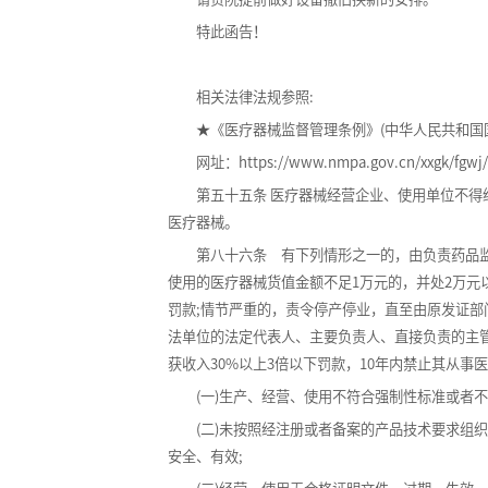
特此函告！
相关法律法规参照:
★《医疗器械监督管理条例》(中华人民共和国国务
网址：https://www.nmpa.gov.cn/xxgk/fgwj/flx
第五十五条 医疗器械经营企业、使用单位不得经
医疗器械。
第八十六条 有下列情形之一的，由负责药品监督
使用的医疗器械货值金额不足1万元的，并处2万元以
罚款;情节严重的，责令停产停业，直至由原发证
法单位的法定代表人、主要负责人、直接负责的主
获收入30%以上3倍以下罚款，10年内禁止其从事
(一)生产、经营、使用不符合强制性标准或者不
(二)未按照经注册或者备案的产品技术要求组织
安全、有效;