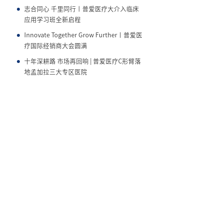
志合同心 千里同行丨普爱医疗大介入临床
应用学习班全新启程
Innovate Together Grow Further丨普爱医
疗国际经销商大会圆满
十年深耕路 市场再回响 | 普爱医疗C形臂落
地孟加拉三大专区医院