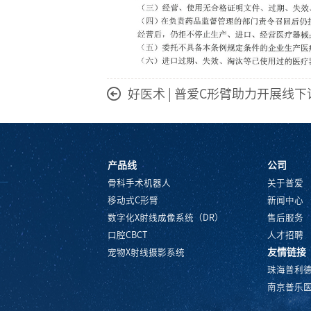
好医术 | 普爱C形臂助力开展线
产品线
公司
骨科手术机器人
关于普爱
移动式C形臂
新闻中心
数字化X射线成像系统（DR）
售后服务
口腔CBCT
人才招聘
友情链接
宠物X射线摄影系统
珠海普利
南京普乐